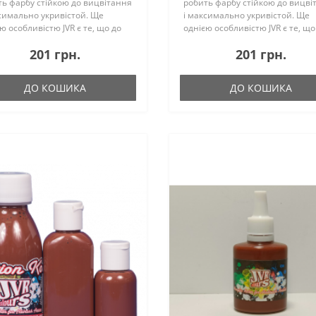
ь фарбу стійкою до вицвітання
робить фарбу стійкою до вицві
симально укривістой. Ще
і максимально укривістой. Ще
ю особливістю JVR є те, що до
однією особливістю JVR є те, що
у не входить вініл - зв'язуючу
складу не входить вініл - зв'яз
201 грн.
201 грн.
ину, тому фарба швидко сохне.
речовину, тому фарба швидко с
..
Сполу..
ДО КОШИКА
ДО КОШИКА