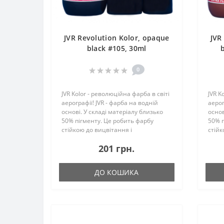
JVR Revolution Kolor, opaque
JVR
black #105, 30ml
0
JVR Kolor - революційна фарба в світі
JVR K
аерографії! JVR - фарба на водній
аерог
основі. У складі матеріалу близько
основ
50% пігменту. Це робить фарбу
50% п
стійкою до вицвітання і
стійк
максимально укривістой. Ще однією
макс
201 грн.
особливістю JVR є те, що до складу не
особл
входить вініл -..
входит
ДО КОШИКА