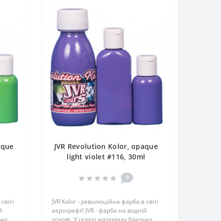
aque
JVR Revolution Kolor, opaque
l
light violet #116, 30ml
0
світі
JVR Kolor - революційна фарба в світі
й
аерографії! JVR - фарба на водній
ько
основі. У складі матеріалу близько