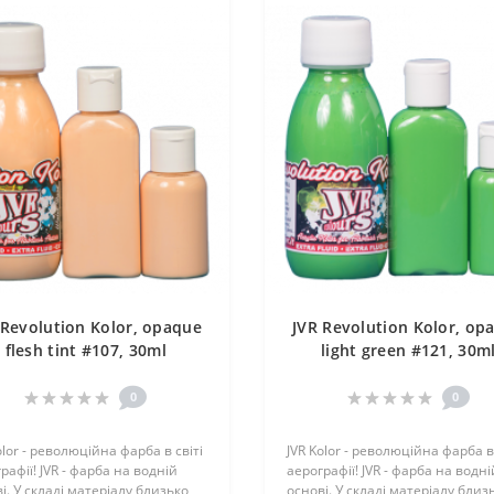
 Revolution Kolor, opaque
JVR Revolution Kolor, op
flesh tint #107, 30ml
light green #121, 30m
0
0
olor - революційна фарба в світі
JVR Kolor - революційна фарба в 
рафії! JVR - фарба на водній
аерографії! JVR - фарба на водні
і. У складі матеріалу близько
основі. У складі матеріалу близ