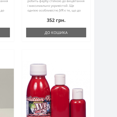
тання
робить фарбу стійкою до вицвітання
і максимально укривістой. Ще
 до
однією особливістю JVR є те, що до
уючу
складу не входить вініл - зв'язуючу
352 грн.
охне.
речовину, тому фарба швидко сохне.
Сполу..
ДО КОШИКА