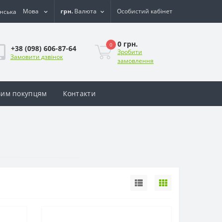
Мова
грн.
Валюта
Особистий кабінет
0 грн.
0
+38 (098) 606-87-64
Зробити
Замовити дзвінок
замовлення
им покупцям
Контакти