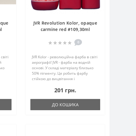
aque
JVR Revolution Kolor, opaque
l
carmine red #109,30ml
0
світі
JVR Kolor - революційна фарба в світі
й
аерографії! JVR - фарба на водній
ько
основі. У складі матеріалу близько
50% пігменту. Це робить фарбу
стійкою до вицвітання і
днією
максимально укривістой. Ще однією
201 грн.
аду не
особливістю JVR є те, що до складу не
входить вініл -..
ДО КОШИКА