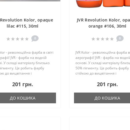
 Revolution Kolor, opaque
JVR Revolution Kolor, op
lilac #115, 30ml
orange #106, 30ml
0
0
olor - революційна фарба в світі
JVR Kolor - революційна фарба в 
рафії! JVR - фарба на водній
аерографії! JVR - фарба на водні
і. У складі матеріалу близько
основі. У складі матеріалу близ
ігменту. Це робить фарбу
50% пігменту. Це робить фарбу
ою до вицвітання і
стійкою до вицвітання і
имально укривістой. Ще однією
максимально укривістой. Ще о
201 грн.
201 грн.
ивістю JVR є те, що до складу не
особливістю JVR є те, що до скл
ь вініл -..
входить вініл -..
ДО КОШИКА
ДО КОШИКА