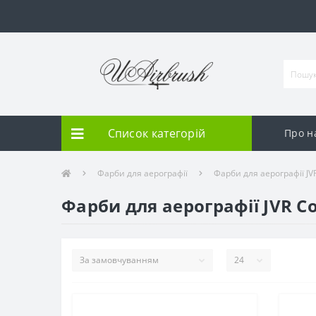
Список категорій
Про н
Фарби для аерографії
Фарби для аерографії JVR
Фарби для аерографії JVR Co