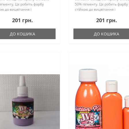
ігменту. Це робить фарбу
50% пігменту. Це робить фарбу
ою до вицвітання і
стійкою до вицвітання і
имально укривістой. Ще однією
максимально укривістой. Ще о
201 грн.
201 грн.
ивістю JVR є те, що до складу не
особливістю JVR є те, що до скл
ь вініл -..
входить вініл -..
ДО КОШИКА
ДО КОШИКА