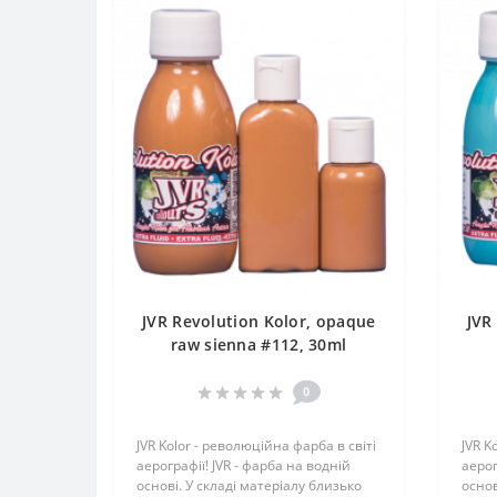
JVR Revolution Kolor, opaque
JVR
raw sienna #112, 30ml
0
JVR Kolor - революційна фарба в світі
JVR K
аерографії! JVR - фарба на водній
аерог
основі. У складі матеріалу близько
основ