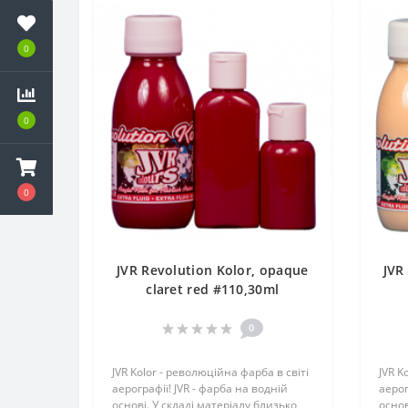
0
0
0
JVR Revolution Kolor, opaque
JVR
claret red #110,30ml
0
JVR Kolor - революційна фарба в світі
JVR K
аерографії! JVR - фарба на водній
аерог
основі. У складі матеріалу близько
основ