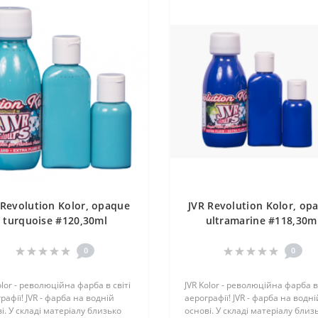
 Revolution Kolor, opaque
JVR Revolution Kolor, op
turquoise #120,30ml
ultramarine #118,30m
0
0
olor - революційна фарба в світі
JVR Kolor - революційна фарба в 
рафії! JVR - фарба на водній
аерографії! JVR - фарба на водні
і. У складі матеріалу близько
основі. У складі матеріалу близ