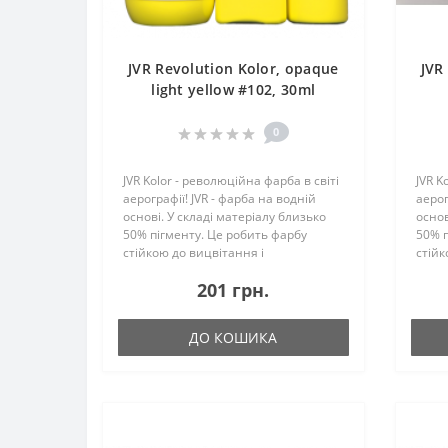
JVR Revolution Kolor, opaque
JVR
light yellow #102, 30ml
0
JVR Kolor - революційна фарба в світі
JVR K
аерографії! JVR - фарба на водній
аерог
основі. У складі матеріалу близько
основ
50% пігменту. Це робить фарбу
50% п
стійкою до вицвітання і
стійк
максимально укривістой. Ще однією
макс
201 грн.
особливістю JVR є те, що до складу не
особл
входить вініл -..
входит
ДО КОШИКА