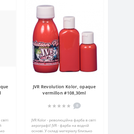
aque
JVR Revolution Kolor, opaque
l
vermillon #108,30ml
0
світі
JVR Kolor - революційна фарба в світі
й
аерографії! JVR - фарба на водній
ько
основі. У складі матеріалу близько