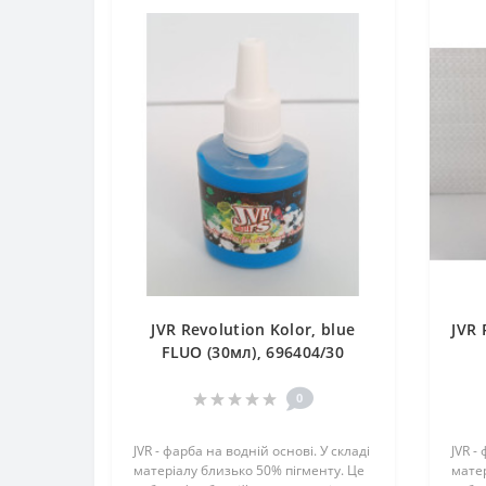
JVR Revolution Kolor, blue
JVR 
FLUO (30мл), 696404/30
0
JVR - фарба на водній основі. У складі
JVR -
матеріалу близько 50% пігменту. Це
матер