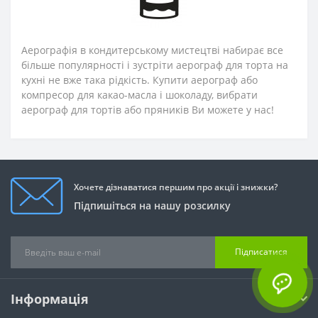
Аерографія в кондитерському мистецтві набирає все
більше популярності і зустріти аерограф для торта на
кухні не вже така рідкість. Купити аерограф або
компресор для какао-масла і шоколаду, вибрати
аерограф для тортів або пряників Ви можете у нас!
Хочете дізнаватися першим про акції і знижки?
Підпишіться на нашу розсилку
Підписатися
Інформація