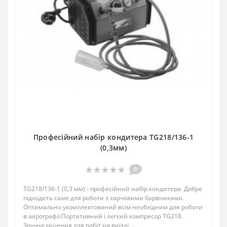
Професійний набір кондитера TG218/136-1
(0,3мм)
0
TG218/136-1 (0,3 мм) - професійний набір кондитера. Добре
підходить саме для роботи з харчовими барвниками.
Оптимально укомплектований всім необхідним для роботи
в аерографії:Портативний і легкий компресор TG218.
Зручне рішення для робіт на виїзді. ..