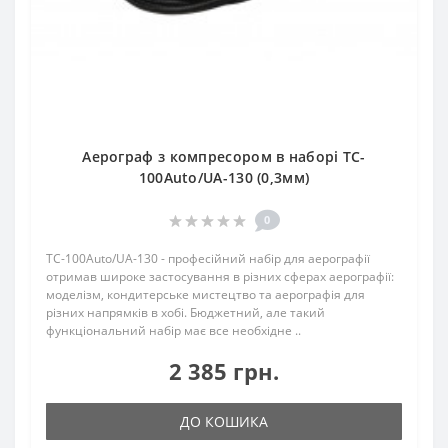
Аерограф з компресором в наборі TC-
100Auto/UA-130 (0,3мм)
0
TC-100Auto/UA-130 - професійний набір для аерографії
отримав широке застосування в різних сферах аерографії:
моделізм, кондитерське мистецтво та аерографія для
різних напрямків в хобі. Бюджетний, але такий
функціональний набір має все необхідне ..
2 385 грн.
ДО КОШИКА