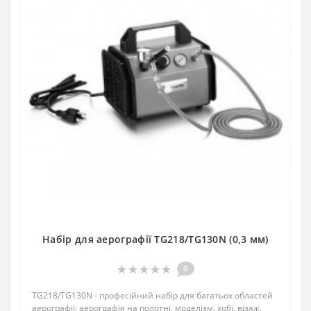
Набір для аерографії TG218/TG130N (0,3 мм)
0
TG218/TG130N - професійний набір для багатьох областей
аерографії: аерографія на полотні, моделізм, хобі, візаж,