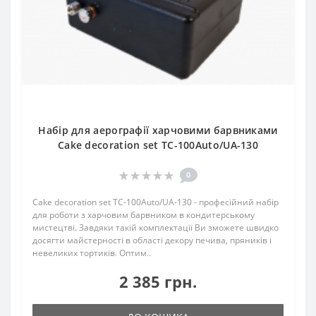
Набір для аерографії харчовими барвниками
Cake decoration set TC-100Auto/UA-130
0
Cake decoration set TC-100Auto/UA-130 - професійний набір
для роботи з харчовим барвником в кондитерському
мистецтві. Завдяки такій комплектації Ви зможете швидко
досягти майстерності в області декору печива, пряників і
невеликих тортиків. Оптим..
2 385 грн.