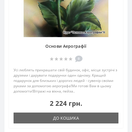
Основи Аерографії
0
Усі люблять прикрашати свій будинок, офіс, місце зустрічі з
друзями і дарувати подарунки один одному. Кращий
подарунок для близьких і дорогих людей - сувенір своїми
руками за допомогою аерографа!Ми готові Вам в цьому
допомогти!Вітражі на вікна, пейза..
2 224 грн.
ДО КОШИКА