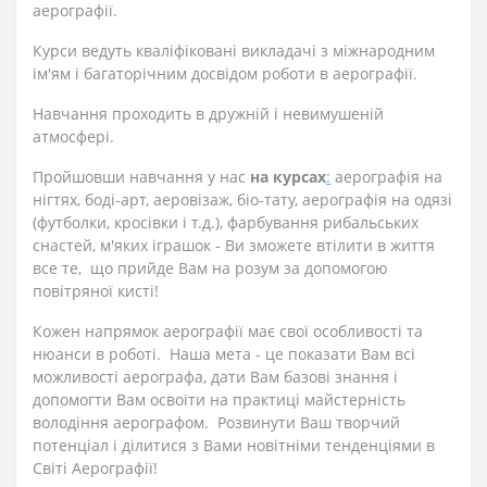
аерографії.
Курси ведуть кваліфіковані викладачі з міжнародним
ім'ям і багаторічним досвідом роботи в аерографії.
Навчання проходить в дружній і невимушеній
атмосфері.
Пройшовши навчання у нас
на курсах
:
аерографія на
нігтях, боді-арт, аеровізаж, біо-тату, аерографія на одязі
(футболки, кросівки і т.д.), фарбування рибальських
снастей, м'яких іграшок - Ви зможете втілити в життя
все те, що прийде Вам на розум за допомогою
повітряної кисті!
Кожен напрямок аерографії має свої особливості та
нюанси в роботі. Наша мета - це показати Вам всі
можливості аерографа, дати Вам базові знання і
допомогти Вам освоїти на практиці майстерність
володіння аерографом. Розвинути Ваш творчий
потенціал і ділитися з Вами новітніми тенденціями в
Світі Аерографії!