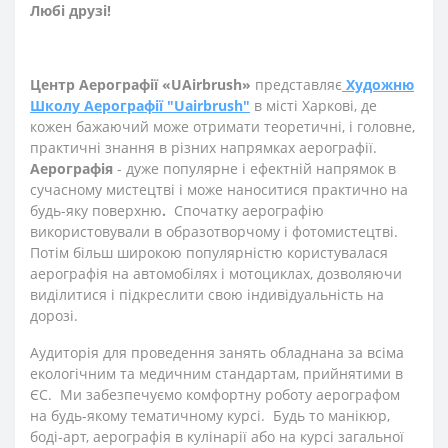
Любі друзі!
Центр Аерографії «UAirbrush»
представляє
Художню
Школу Аерографії "Uairbrush"
в місті Харкові, де
кожен бажаючий може отримати теоретичні, і головне,
практичні знання в різних напрямках аерографії.
Аерографія
- дуже популярне і ефектній напрямок в
сучасному мистецтві і може наноситися практично на
будь-яку поверхню
.
Спочатку аерографію
використовували в образотворчому і фотомистецтві.
Потім більш широкою популярністю користувалася
аерографія на автомобілях і мотоциклах, дозволяючи
виділитися і підкреслити свою індивідуальність на
дорозі.
Аудиторія для проведення занять обладнана за всіма
екологічним та медичним стандартам, прийнятими в
ЄС. Ми забезпечуємо комфортну роботу аерографом
на будь-якому тематичному курсі. Будь то манікюр,
боді-арт, аерографія в кулінарії або на курсі загальної