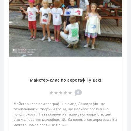
Майстер-клас по аерогафіі у Вас!
0
Майстер-клас по аерографії на виїзді.Аерографія - це
захоплюючий і творчий тренд, що набирає все більшої
популярності. Незважаючи на гадану популярність, цей
вид малювання маловідомий. За допомогою аерографа Ви
можете намалювати не тільки..