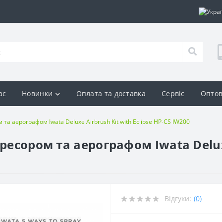
ас
Новинки
Оплата та доставка
Сервіс
Оптов
 та аерографом Iwata Deluxe Airbrush Kit with Eclipse HP-CS IW200
ресором та аерографом Iwata Deluxe
Відгуки:
(0)