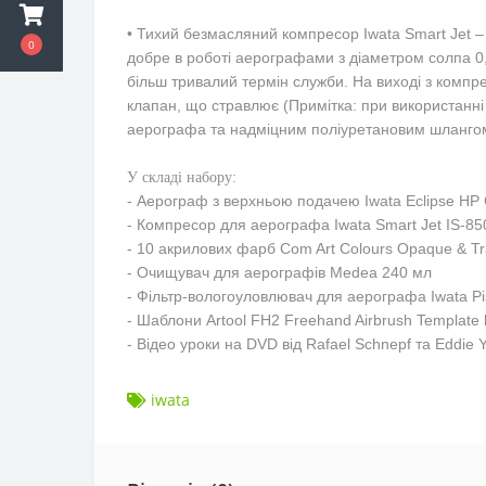
• Тихий безмасляний компресор Iwata Smart Jet –
0
добре в роботі аерографами з діаметром солпа 0
більш тривалий термін служби. На виході з ком
клапан, що стравлює (Примітка: при використанні
аерографа та надміцним поліуретановим шланго
У складі набору:
- Аерограф з верхньою подачею Iwata Eclipse HP
- Компресор для аерографа Iwata Smart Jet IS-85
- 10 акрилових фарб Com Art Colours Opaque & Tr
- Очищувач для аерографів Medea 240 мл
- Фільтр-вологоуловлювач для аерографа Iwata Pis
- Шаблони Artool FH2 Freehand Airbrush Template
- Відео уроки на DVD від Rafael Schnepf та Eddie 
iwata