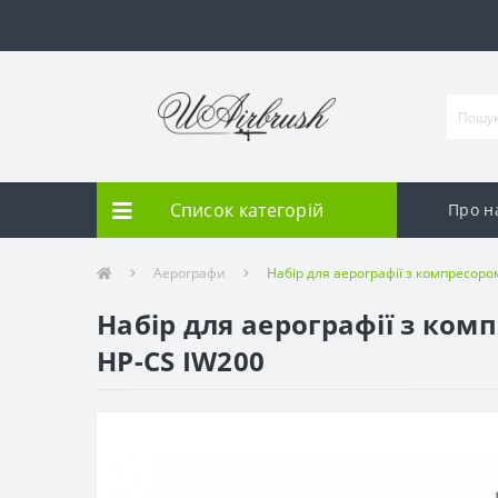
Список категорій
Про н
Аерографи
Набір для аерографії з компресором
Набір для аерографії з комп
HP-CS IW200