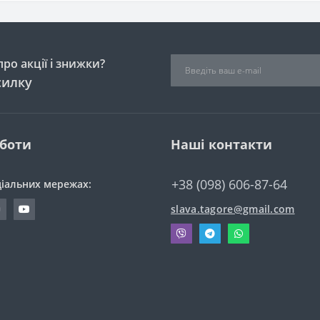
ро акції і знижки?
силку
оботи
Наші контакти
+38 (098) 606-87-64
ціальних мережах:
slava.tagore@gmail.com