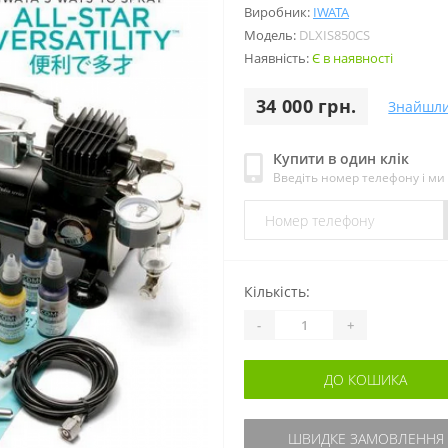
Виробник:
IWATA
Модель:
DLXIS850CS
Наявність:
Є в наявності
34 000 грн.
Знайшл
Купити в один клік
Введіть номер телефону і м
Кількість:
-
+
ДО КОШИКА
ШВИДКЕ ЗАМОВЛЕННЯ