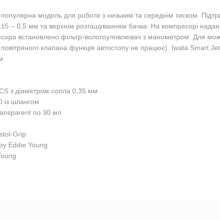
 популярна модель для роботи з низьким та середнім тиском. Підтри
,15 – 0,5 мм та верхнім розташуванням бачка. На компресорі надан
пресора встановлено фільтр-вологоуловлювач з манометром. Для мо
 повітряного клапана функція автостопу не працює). Iwata Smart Je
м.
 CS з діаметром сопла 0,35 мм
0 із шлангом
ansparent по 30 мл
tol-Grip
 by Eddie Young
Young