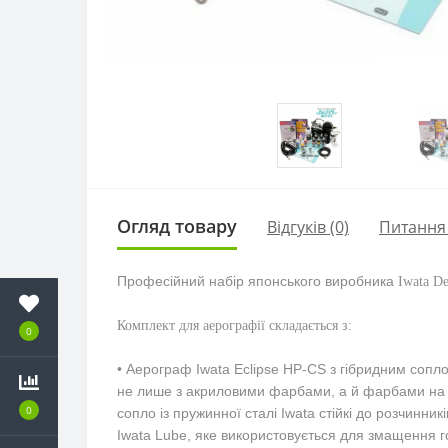
Огляд товару
Відгуків (0)
Питання
Професійний набір японського виробника
Iwata D
Комплект для аерографії складається з:
0
• Аерограф Iwata Eclipse HP-CS з гібридним сопл
не лише з акриловими фарбами, а й фарбами на ос
0
сопло із пружинної сталі Iwata стійкі до розчинни
Iwata Lube, яке використовується для змащення г