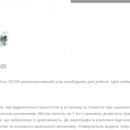
(0)
укомплектований усім необхідним для роботи. Цей набі
eluxe IW200
ом, яке відрізняється простотою в установці та точністю при нанес
нові розчинників. Містка ємність на 7 мл з кришкою дозволить пра
ків, що забезпечує їх довговічність. До аерографа в комплекті йде 
олки та основного важільного механізму. Універсальна модель тому 