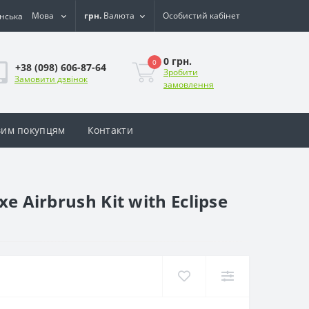
Мова
грн.
Валюта
Особистий кабінет
0 грн.
0
+38 (098) 606-87-64
Зробити
Замовити дзвінок
замовлення
им покупцям
Контакти
 Airbrush Kit with Eclipse