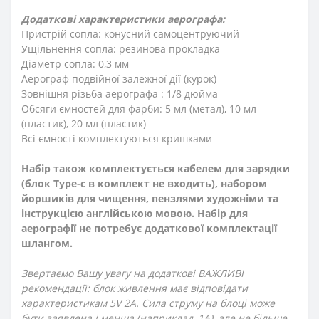
Додаткові характеристики аерографа:
Пристрій сопла: конусний самоцентруючий
Ущільнення сопла: резинова прокладка
Діаметр сопла: 0,3 мм
Аерограф подвійної залежної дії (курок)
Зовнішня різьба аерографа : 1/8 дюйма
Обсяги ємностей для фарби: 5 мл (метал), 10 мл
(пластик), 20 мл (пластик)
Всі ємності комплектуються кришками
Набір також комплектується кабелем для зарядки
(блок Type-c в комплект не входить), набором
йоршиків для чищення, пензлями художніми та
інструкцією англійською мовою. Набір для
аерографії не потребує додаткової комплектації
шлангом.
Звертаємо Вашу увагу на додаткові ВАЖЛИВІ
рекомендації: блок живлення має відповідати
характеристикам 5V 2A. Сила струму на блоці може
бути заявлена і менша (наприклад, 1А), але не більше