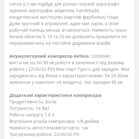
сопла 0,3 мм підійде для різних галузей аерографії:
художня аерографія, моделізм, handmade,
кондитерське мистецтво (харчові фарбники) тощо.
Дуже зручний в управлінні, адже має курок, а отже
робочий палець менше втомлюється. Наявність трьох
бачків обсягом 5, 10 та 20 мл дозволить працювати не
перериваючись на постійне додавання фарби.
Акумуляторний компресор AirGoo:
2200mAh
вистачає на 60-90 хв роботи в залежності від режиму
роботи ( 22/26/32 PSI) Має порт Type-c для зарядки. Має
заряджатись від блока з характеристиками: 5V 2A (блок
живлення у комплект не входить). Час зарядки 90 хв.
Додаткові характеристики компресора:
Продуктивність: 8л/хв
Потужність: 14 Ват
Робоча напруга 7.4 V
Внутрішня різьба компресора: 1/8 дюйма
Наявність автостопа/автостарта: так
Три режима роботи: 22/26/32 PSI