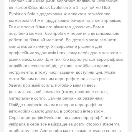
Професійний німецький аерограф подвійної незалежної
дії Harder&Steenbeck Evolution 2 в 1 - це той же H&S
Evolution Solo з додатковим комплектом голка/сопло
діаметром 0,4 мм і додатковим бачком на 5 мл з кришкою.
Ремкомплект більшого діаметра дозволить Вам в
потрібний момент без проблем перейти з деталізованою
роботи на більший масштаб. Всі деталі можна замінити
менш ніж за хвилину. Універсальне рішення для
професійних художників і тих, кому необхідно малювати в
різних масштабах. Для тих, хто користується аерографами
подвійної незалежної дії, це один з найбільш вдалих
інструментів, в тому числі завдяки доступній ціні. Може
стати Вашим основним аерографом на кілька років.
Увага:
при зміні сопла, потрібно міняти весь
розпилювальний комплект (голку, повітряне сопло,
матеріальне сопло. Заміна бачка - за бажанням)
Підійде професіоналам в сферах аерографії на
автомобілях, мотоциклах, в роботах з інтер'єром.
Серія аерографів Evolution - класика аерографії, що
увібрала в себе все найкраще за довгу історію і зберегла
прийнятну ціну. Аерографи мають самоцетруюче сопло з