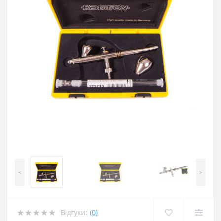
<
>
Відгуки:
(0)