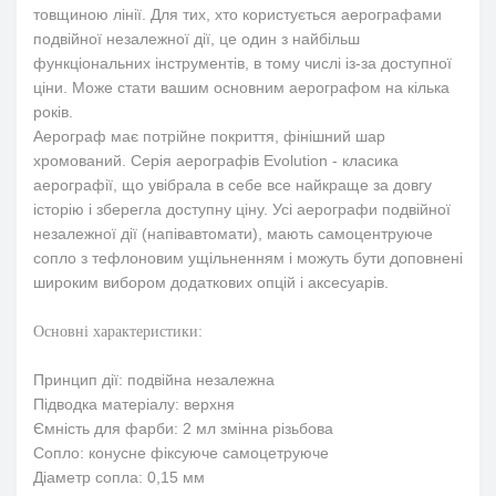
товщиною лінії. Для тих, хто користується аерографами
подвійної незалежної дії, це один з найбільш
функціональних інструментів, в тому числі із-за доступної
ціни. Може стати вашим основним аерографом на кілька
років.
Аерограф має потрійне покриття, фінішний шар
хромований.
Серія аерографів Evolution - класика
аерографії, що увібрала в себе все найкраще за довгу
історію і зберегла доступну ціну. Усі аерографи подвійної
незалежної дії (напівавтомати), мають самоцентруюче
сопло з тефлоновим ущільненням і можуть бути доповнені
широким вибором додаткових опцій і аксесуарів.
Основні характеристики:
Принцип дії: подвійна незалежна
Підводка матеріалу: верхня
Ємність для фарби: 2 мл змінна різьбова
Сопло: конусне фіксуюче самоцетруюче
Діаметр сопла: 0,15 мм