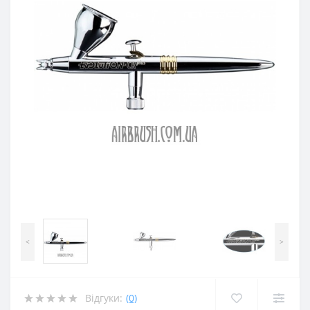
<
>
Відгуки:
(0)