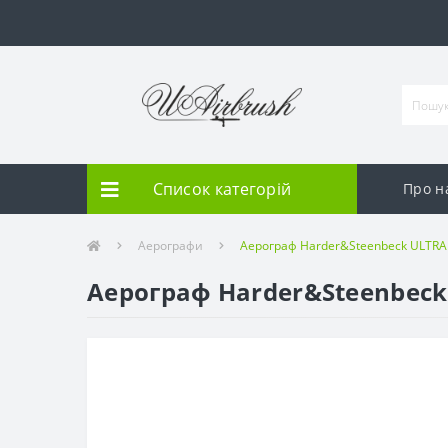
Список категорій
Про н
Аерографи
Аерограф Harder&Steenbeck ULTRA T
Аерограф Harder&Steenbeck 