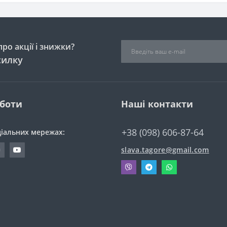
ро акції і знижки?
силку
оботи
Наші контакти
+38 (098) 606-87-64
ціальних мережах:
slava.tagore@gmail.com