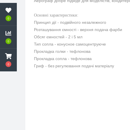
Аерограф добре підійде для моделістів, кондитерів,
Основні характеристики:
0
Принцип дії - подвійного незалежного
Розташування ємності - верхня подача фарби
Обсяг ємностей - 2 і 5 мл
0
Тип сопла - конусное самоцентруюче
Прокладка голки - тефлонова
Прокладка сопла - тефлонова
0
Гриф - без регулювання подачі матеріалу