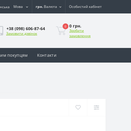
Мова
грн.
Валюта
Особистий кабінет
0 грн.
0
+38 (098) 606-87-64
Зробити
Замовити дзвінок
замовлення
им покупцям
Контакти