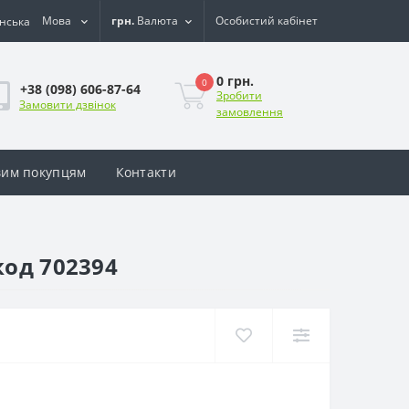
Мова
грн.
Валюта
Особистий кабінет
0 грн.
0
+38 (098) 606-87-64
Зробити
Замовити дзвінок
замовлення
им покупцям
Контакти
код 702394