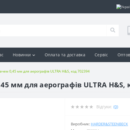
ас
Новинки
Оплата та доставка
Сервіс
Оптов
чем 0,45 мм для аерографів ULTRA H&S, код 702394
45 мм для аерографів ULTRA H&S, 
Відгуки:
(0)
Виробник:
HARDER&STEENBECK