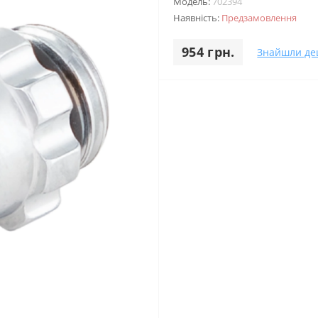
Модель:
702394
Наявність:
Предзамовлення
954 грн.
Знайшли д