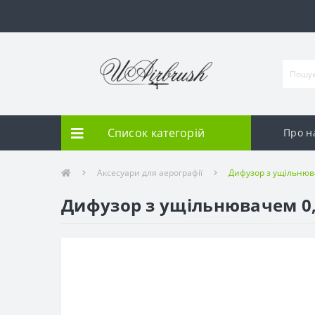
Список категорій
Про н
Аксесуари для аерографії
Дифузор з ущільнюва
Дифузор з ущільнювачем 0,