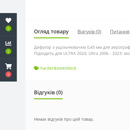
0
Огляд товару
Відгуків (0)
Питання
Дифузор з ущільнювачем 0,45 мм для аерографі
0
Підходить для ULTRA 2024; Ultra 2006 - 2023; 
harder&steenbeck
0
Відгуків (0)
Немає відгуків про цей товар.