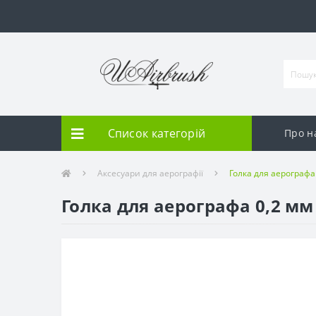
Список категорій
Про н
Аксесуари для аерографії
Голка для аерографа
Голка для аерографа 0,2 мм