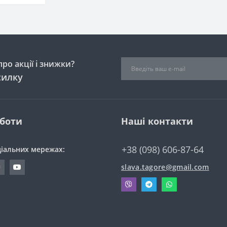
ро акції і знижки?
силку
оботи
Наші контакти
+38 (098) 606-87-64
ціальних мережах:
slava.tagore@gmail.com