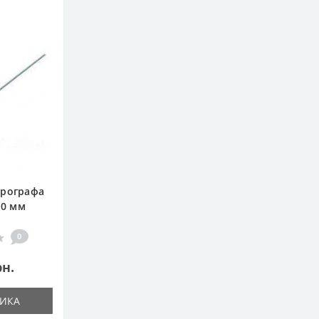
ерографа
20 мм
0
рн.
ИКА