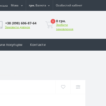
Мова
грн.
Валюта
Особистий кабінет
0 грн.
0
+38 (098) 606-87-64
Зробити
Замовити дзвінок
замовлення
им покупцям
Контакти