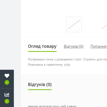
Огляд товару
Відгуків (0)
Питання
Полірована голка з розжареної сталі. Служить для п
Упакована в герметичну тубу.
0
Відгуків (0)
0
Немає відгуків про цей товар.