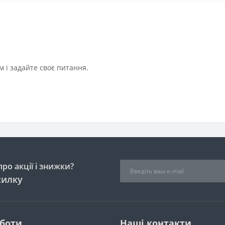
 і задайте своє питання.
ро акції і знижки?
силку
оботи
Наші контакти