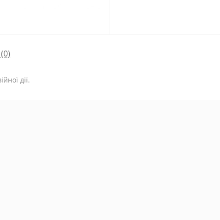
(0)
йної дії.