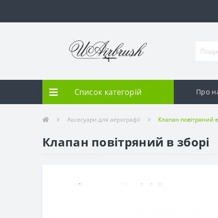
Список категорій
Про н
Аксесуари для аерографії
Клапан повітряний в
Клапан повітряний в зборі