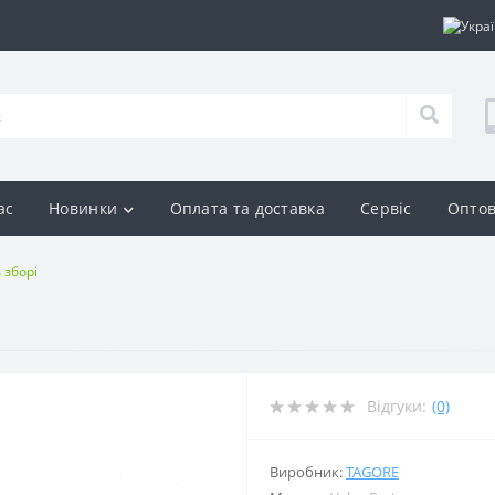
ас
Новинки
Оплата та доставка
Сервіс
Оптов
 зборі
Відгуки:
(0)
Виробник:
TAGORE