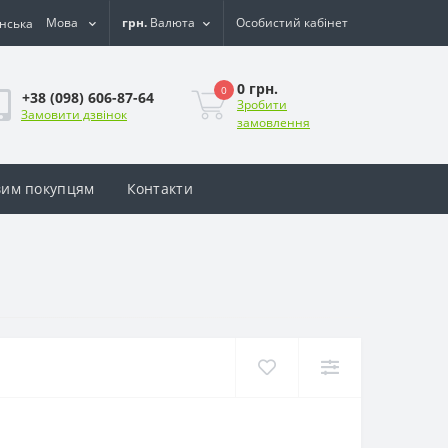
Мова
грн.
Валюта
Особистий кабінет
0 грн.
0
+38 (098) 606-87-64
Зробити
Замовити дзвінок
замовлення
им покупцям
Контакти