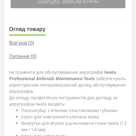
ШВИДКЕ ЗАМОВЛЕННЯ
Огляд товару
Відгуків (0)
Питання
(0)
Інструменти для обслуговування аерографів
Iwata
Professional Airbrush Maintenance Tools
забезпечують
користувачам неперевершений досвід обслуговування
аерографів.
До складу професійних інструментів для догляду за
аерографом Iwata входять:
Плоскогубці з м'якими пластиковими губками;
Ключ для повітряного клапана Iwata:
Викрутки для втулок ущільнювача голки Iwata (1,2
мм і 1,4 мм);
Ключ для сопел Iwata.