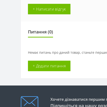
+ Написати відгук
Питання
(0)
Немає питань про даний товар, станьте першим
+ Додати питання
Хочете дізнаватися першим п
Підпишіться на нашу роз