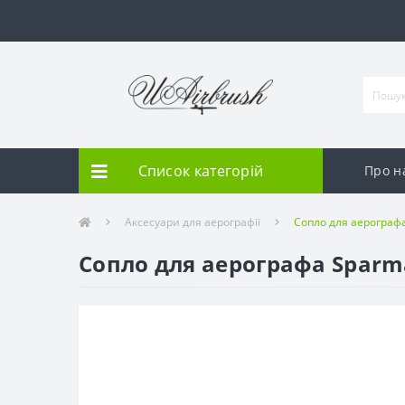
Список категорій
Про н
Аксесуари для аерографії
Сопло для аерограф
Сопло для аерографа Sparm