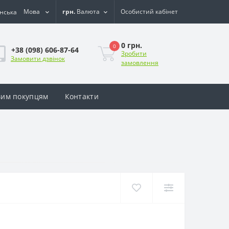
Мова
грн.
Валюта
Особистий кабінет
0 грн.
0
+38 (098) 606-87-64
Зробити
Замовити дзвінок
замовлення
им покупцям
Контакти