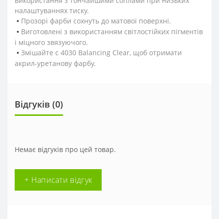
використання з тончайшими соплами при низьких
налаштуваннях тиску.
Прозорі фарби сохнуть до матової поверхні.
•
Виготовлені з використанням світлостійких пігментів
•
і міцного звязуючого.
Змішайте с 4030 Balancing Clear, щоб отримати
•
акрил-уретанову фарбу.
Відгуків (0)
Немає відгуків про цей товар.
+ Написати відгук