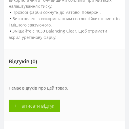
використання з тончайшими соплами при низьких
налаштуваннях тиску.
Прозорі фарби сохнуть до матової поверхні.
•
Виготовлені з використанням світлостійких пігментів
•
і міцного звязуючого.
Змішайте с 4030 Balancing Clear, щоб отримати
•
акрил-уретанову фарбу.
Відгуків (0)
Немає відгуків про цей товар.
+ Написати відгук