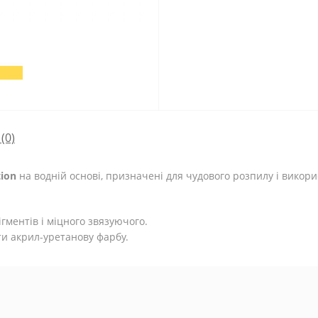
(0)
tion
на водній основі, призначені для чудового розпилу і вико
гментів і міцного звязуючого.
ти акрил-уретанову фарбу.