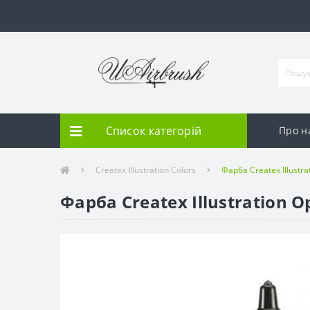
Список категорій
Про н
Createx Illustration Colors
Фарба Createx Illustr
Фарба Createx Illustration 