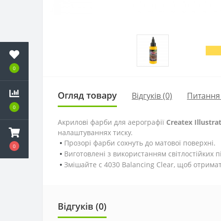
0
Огляд товару
Відгуків (0)
Питання
0
Акрилові фарби для аерографії
Createx Illustra
налаштуваннях тиску.
Прозорі фарби сохнуть до матової поверхні.
•
0
Виготовлені з використанням світлостійких пі
•
Змішайте с 4030 Balancing Clear, щоб отрима
•
Відгуків (0)