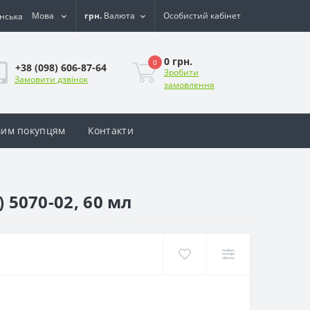
Мова
грн.
Валюта
Особистий кабінет
0 грн.
0
+38 (098) 606-87-64
Зробити
Замовити дзвінок
замовлення
им покупцям
Контакти
 5070-02, 60 мл