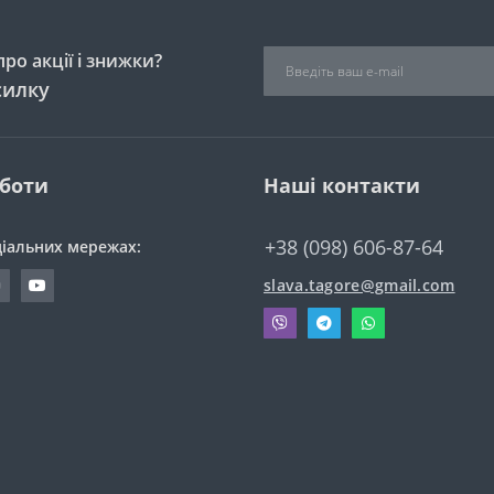
ро акції і знижки?
силку
оботи
Наші контакти
+38 (098) 606-87-64
ціальних мережах:
slava.tagore@gmail.com