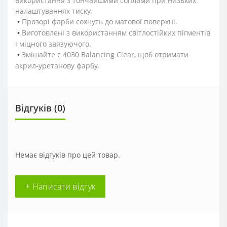
використання з тончайшими соплами при низьких
налаштуваннях тиску.
Прозорі фарби сохнуть до матової поверхні.
•
Виготовлені з використанням світлостійких пігментів
•
і міцного звязуючого.
Змішайте с 4030 Balancing Clear, щоб отримати
•
акрил-уретанову фарбу.
Відгуків (0)
Немає відгуків про цей товар.
+ Написати відгук