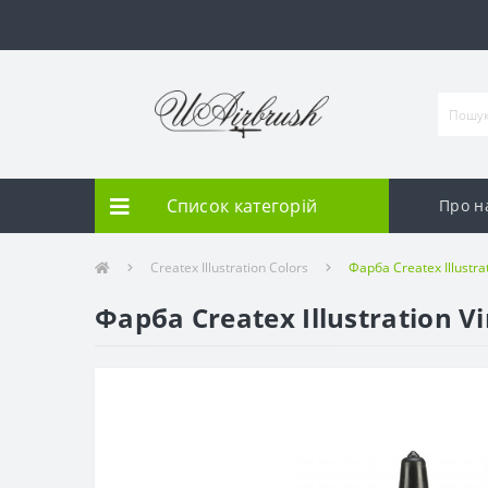
Список категорій
Про н
Createx Illustration Colors
Фарба Createx Illustrat
Фарба Createx Illustration Vi