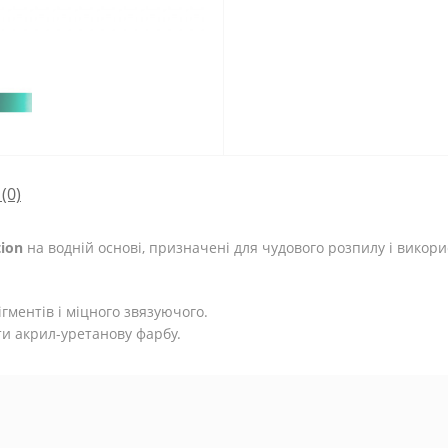
(0)
tion
на водній основі, призначені для чудового розпилу і вико
гментів і міцного звязуючого.
ти акрил-уретанову фарбу.