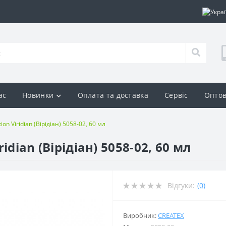
ас
Новинки
Оплата та доставка
Сервіс
Оптов
ion Viridian (Вірідіан) 5058-02, 60 мл
ridian (Вірідіан) 5058-02, 60 мл
Відгуки:
(0)
Виробник:
CREATEX