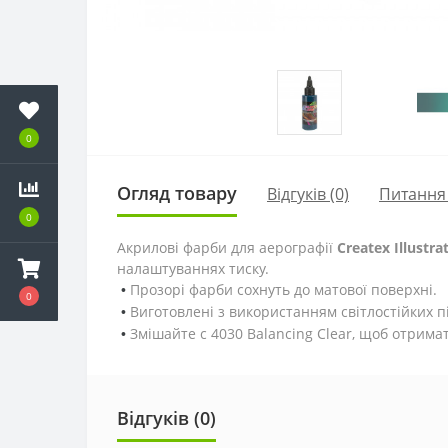
0
Огляд товару
Відгуків (0)
Питання
0
Акрилові фарби для аерографії
Createx Illustra
налаштуваннях тиску.
Прозорі фарби сохнуть до матової поверхні.
•
0
Виготовлені з використанням світлостійких пі
•
Змішайте с 4030 Balancing Clear, щоб отрима
•
Відгуків (0)