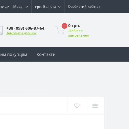
Мова
грн.
Валюта
Особистий кабінет
0 грн.
0
+38 (098) 606-87-64
Зробити
Замовити дзвінок
замовлення
им покупцям
Контакти