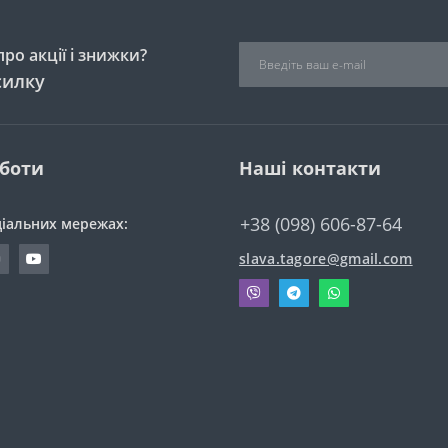
ро акції і знижки?
силку
оботи
Наші контакти
+38 (098) 606-87-64
ціальних мережах:
slava.tagore@gmail.com