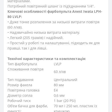
матеріалами.
Потрібний повітряний шланг із під'єднанням 1/4".
Ключові особливості фарбопульта Anest Iwata LPH-
80 LVLP:
• Дуже тонке розпилення за низької витрати повітря
(60 л/хв).
• Надзвичайно низька витрата матеріалу.
• Легкий (205 грамів) і надійний.
• Простий у роботі та налаштуванні, підходить як для
правші, так і для лівші.
Технічні характеристики та комплектація:
Тип фарбопульта
LVLP
Споживання повітря
60 л/хв
Тип подавання
Центральний
Розмір факела
80 мм
Повітряна головка
Е4
Діаметр сопла
0,6 мм
Робочий тиск
1 bar (20 PSI)
Об'єм бачка для фарби,
70 мл і 250 мл, пластик із
ємності:
кришкою