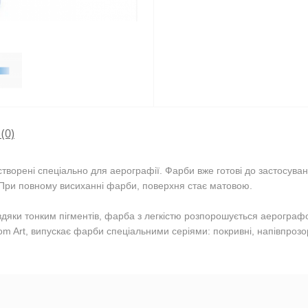
(0)
творені спеціально для аерографії. Фарби вже готові до застосув
 При повному висиханні фарби, поверхня стає матовою.
авдяки тонким пігментів, фарба з легкістю розпорошується аерограф
m Art, випускає фарби спеціальними серіями: покривні, напівпрозор