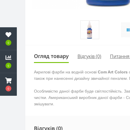
0
Огляд товару
Відгуків (0)
Питання
0
Акрилові фарби на водній основі
Com Art Colors
с
також при нанесенні дизайну звичайної пензлем.
0
Особливістю даної фарби буде світлостійкість. З
чистки. Американський виробник даної фарби - Co
змішувати.
Відгуків (0)