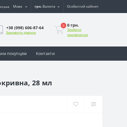
Мова
грн.
Валюта
Особистий кабінет
0 грн.
0
+38 (098) 606-87-64
Зробити
Замовити дзвінок
замовлення
им покупцям
Контакти
окривна, 28 мл