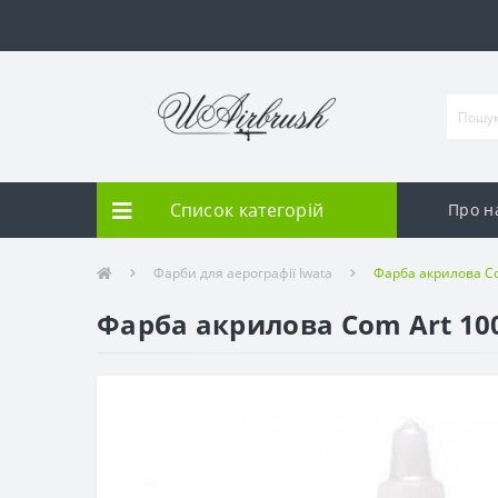
Список категорій
Про н
Фарби для аерографії Iwata
Фарба акрилова Co
Фарба акрилова Com Art 100