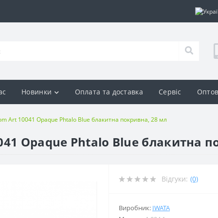
ас
Новинки
Оплата та доставка
Сервіс
Оптов
m Art 10041 Opaque Phtalo Blue блакитна покривна, 28 мл
41 Opaque Phtalo Blue блакитна п
Відгуки:
(0)
Виробник:
IWATA