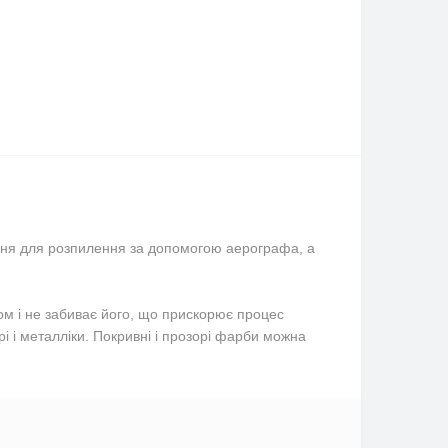
ання для розпилення за допомогою аерографа, а
ом і не забиває його, що прискорює процес
і і металліки. Покривні і прозорі фарби можна