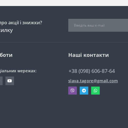
ро акції і знижки?
силку
оботи
Наші контакти
+38 (098) 606-87-64
ціальних мережах:
slava.tagore@gmail.com