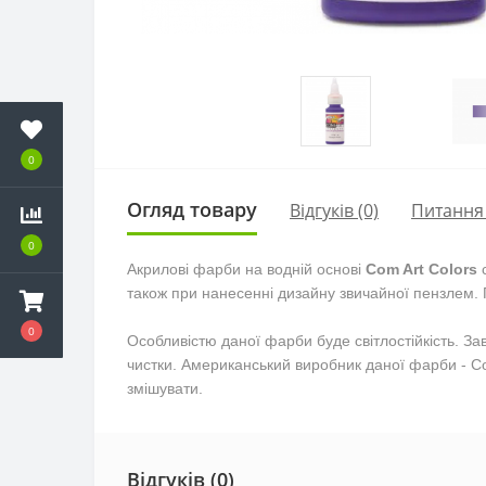
0
Огляд товару
Відгуків (0)
Питання
0
Акрилові фарби на водній основі
Com Art Colors
с
також при нанесенні дизайну звичайної пензлем.
0
Особливістю даної фарби буде світлостійкість. З
чистки. Американський виробник даної фарби - Co
змішувати.
Відгуків (0)