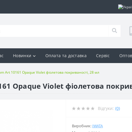
ас
Новинки
Оплата та доставка
Сервіс
Оптов
m Art 10161 Opaque Violet фіолетова покриваності, 28 мл
61 Opaque Violet фіолетова покрив
Відгуки:
(0)
Виробник:
IWATA