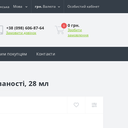
Мова
грн.
Валюта
Особистий кабінет
0 грн.
0
+38 (098) 606-87-64
Зробити
Замовити дзвінок
замовлення
им покупцям
Контакти
аності, 28 мл