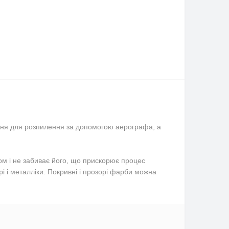
ання для розпилення за допомогою аерографа, а
ом і не забиває його, що прискорює процес
і і металліки. Покривні і прозорі фарби можна