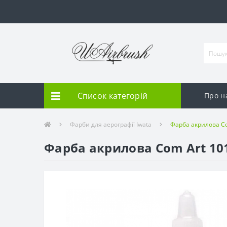
Список категорій
Про н
Фарби для аерографії Iwata
Фарба акрилова Co
Фарба акрилова Com Art 101