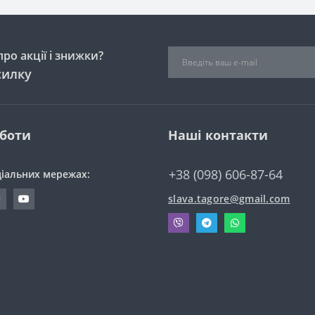
ро акції і знижки?
силку
оботи
Наші контакти
+38 (098) 606-87-64
ціальних мережах:
slava.tagore@gmail.com