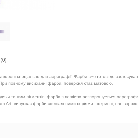
(0)
творені спеціально для аерографії. Фарби вже готові до застосув
 При повному висиханні фарби, поверхня стає матовою.
авдяки тонким пігментів, фарба з легкістю розпорошується аерограф
m Art, випускає фарби спеціальними серіями: покривні, напівпрозор