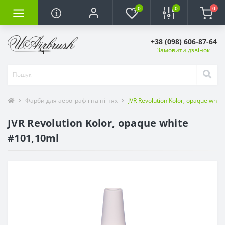
0
0
0
+38 (098) 606-87-64
Замовити дзвінок
Фарби для аерографії на нігтях
JVR Revolution Kolor, opaque whit
JVR Revolution Kolor, opaque white
#101,10ml