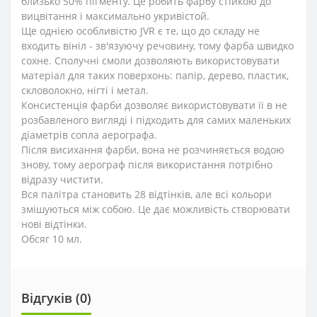
близько 50% пігменту. Це робить фарбу стійкою до
вицвітання і максимально укривістой.
Ще однією особливістю JVR є те, що до складу не
входить вініл - зв'язуючу речовину, тому фарба швидко
сохне. Сполучні смоли дозволяють використовувати
матеріал для таких поверхонь: папір, дерево, пластик,
скловолокно, нігті і метал.
Консистенція фарби дозволяє використовувати її в не
розбавленого вигляді і підходить для самих маленьких
діаметрів сопла аерографа.
Після висихання фарби, вона не розчиняється водою
знову, тому аерограф після використання потрібно
відразу чистити.
Вся палітра становить 28 відтінків, але всі кольори
змішуються між собою. Це дає можливість створювати
нові відтінки.
Обсяг 10 мл.
Відгуків (0)