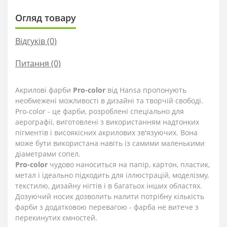
Огляд товару
Відгуків (0)
Питання
(0)
Акрилові фарби
Pro-color
від Hansa пропонують
необмежені можливості в дизайні та творчій свободі.
Pro-color - це фарби, розроблені спеціально для
аерографії, виготовлені з використанням надтонких
пігментів і висоякісних акрилових зв'язуючих. Вона
може бути використана навіть із самими маленькими
діаметрами сопел.
Pro-color
чудово наноситься на папір, картон, пластик,
метал і ідеально підходить для іллюстрацій, моделізму,
текстилю, дизайну нігтів і в багатьох інших областях.
Дозуючий носик дозволить налити потрібну кількість
фарби з додатковою перевагою - фарба не витече з
перекинутих ємностей.