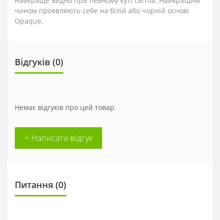
найкраще видно при певному куті світла. Найкращим
чином проявляють себе на білій або чорній основі
Opaque.
Відгуків (0)
Немає відгуків про цей товар.
+ Написати відгук
Питання
(0)