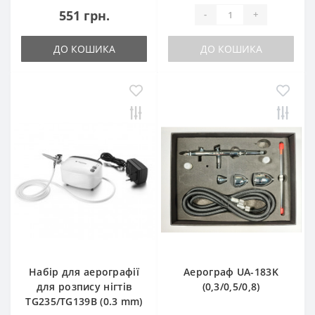
551 грн.
-
+
ДО КОШИКА
ДО КОШИКА
Набір для аерографії
Аерограф UA-183K
для розпису нігтів
(0,3/0,5/0,8)
TG235/TG139B (0.3 mm)