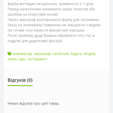
фарба виглядає натурально, тримається 2-7 днів.
Перед нанесенням знежирити шкіру спиртом або
засобом на спиртовій основі
Через аерограф розпорошити фарбу для татуювань
Senjo на знежирену поверхню не змішуючи з водою!
На готове тату нанести фіксуючий порошок
Після прийому душу бажано обробляти тату тієї ж
пудрою для додаткової фіксації.
компресор
,
аерограф
,
uairbrush
,
tagore
,
fengda
,
iwata
,
курс
,
інструмент
Відгуків (0)
Немає відгуків про цей товар.