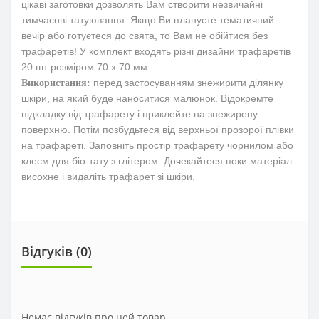
цікаві заготовки дозволять Вам ств
орити незвичайні
тимчасові татуювання. Якщо Ви плануєте тематичний
вечір або готуєтеся до свята, то Вам не обійтися без
трафаретів! У комплект входять різні дизайни трафаретів
20
шт
розміром
70
х
70
мм
.
перед застосуванням знежирити ділянку
Використання:
шкіри, на який буде наноситися малюнок. Відокремте
підкладку від трафарету і приклейте на знежирену
поверхню. Потім позбудьтеся від верхньої прозорої плівки
на трафареті. Заповніть простір трафарету чорнилом або
клеєм для біо-тату з глітером. Дочекайтеся поки матеріал
висохне і видаліть трафарет зі шкіри.
Відгуків (0)
Немає відгуків про цей товар.