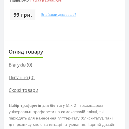
Наявність:
Немає в наявності
99 грн.
Знайшли дешевше?
Огляд товару
Відгуків (0)
Питання
(0)
Схожі товари
- трьохшарові
Набір трафаретів для біо-тату
Mix-2
універсальні трафарети
на самоклеючій плівці
, які
підходять для нанесення гліттер-тату (блиск-тату), так і
для розпису хною та імітації татуювання. Гарний дизайн,