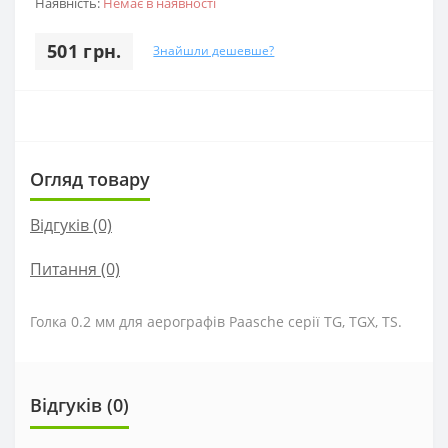
Наявність:
Немає в наявності
501 грн.
Знайшли дешевше?
Огляд товару
Відгуків (0)
Питання
(0)
Голка
0.2
мм
для
аерографів
Paasche
серії
TG
,
TGX
,
TS
.
Відгуків (0)