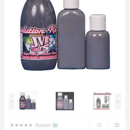
<
>
Відгуки:
(0)