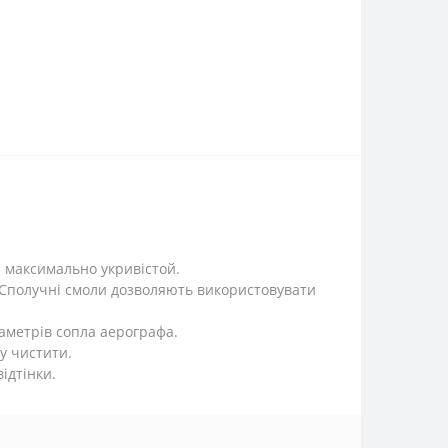
 і максимально укривістой.
е. Сполучні смоли дозволяють використовувати
іаметрів сопла аерографа.
у чистити.
ідтінки.