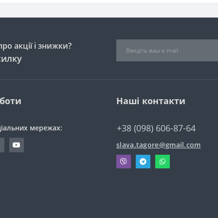
ро акції і знижки?
силку
оботи
Наші контакти
+38 (098) 606-87-64
ціальних мережах:
slava.tagore@gmail.com