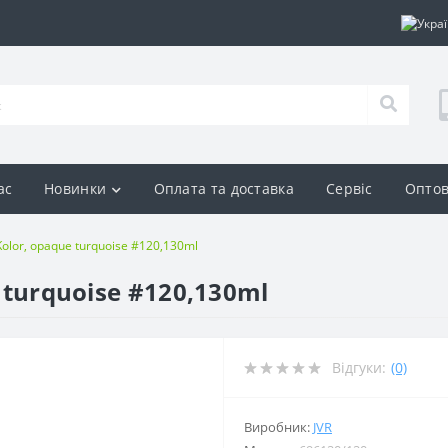
ас
Новинки
Оплата та доставка
Сервіс
Оптов
 Kolor, opaque turquoise #120,130ml
 turquoise #120,130ml
Відгуки:
(0)
Виробник:
JVR