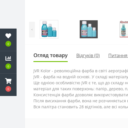
<
0
Огляд товару
Відгуків (0)
Питання
0
JVR Kolor - революційна фарба в світі аерографі
JVR - фарба на водній основі. У складі матеріа
Ще однією особливістю JVR є те, що до складу 
матеріал для таких поверхонь: папір, дерево, пл
0
Консистенція фарби дозволяє використовувати ї
Після висихання фарби, вона не розчиняється 
Вся палітра становить 28 відтінків, але всі ко