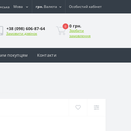
Мова
грн.
Валюта
Особистий кабінет
0 грн.
0
+38 (098) 606-87-64
Зробити
Замовити дзвінок
замовлення
им покупцям
Контакти