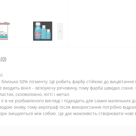
>
(0)
ї!
лу близько 50% пігменту. Це робить фарбу стійкою до вицвітання
не входить вініл - зв'язуючу речовину, тому фарба швидко сохн
астик, скловолокно, нігті і метал.
ї в не розбавленого вигляді і підходить для самих маленьких д
водою знову, тому аерограф після використання потрібно відраз
льори змішуються між собою. Це дає можливість створювати нові в