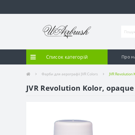
Список категорій
Про н
Фарби для аерографії JVR Colors
JVR Revolution
JVR Revolution Kolor, opaque