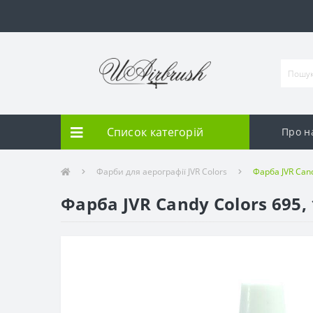
Список категорій
Про н
Фарби для аерографії JVR Colors
Фарба JVR Cand
Фарба JVR Candy Colors 695,