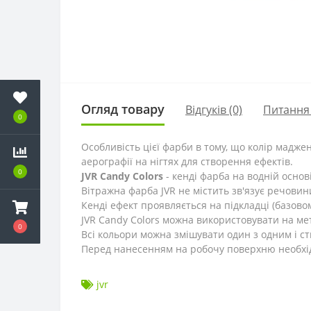
Огляд товару
Відгуків (0)
Питання
0
Особливість цієї фарби в тому, що колір мадже
аерографії на нігтях для створення ефектів.
0
JVR Candy Colors
- кенді фарба на водній основ
Вітражна фарба JVR не містить зв'язує речовин
Кенді ефект проявляється на підкладці (базовом
JVR Candy Colors можна використовувати на мета
0
Всі кольори можна змішувати один з одним і ст
Перед нанесенням на робочу поверхню необхі
jvr