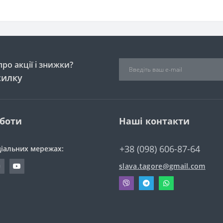
ро акції і знижки?
силку
оботи
Наші контакти
+38 (098) 606-87-64
ціальних мережах:
slava.tagore@gmail.com