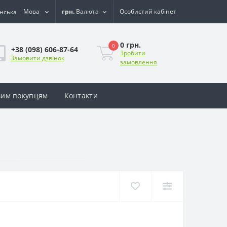
Мова
грн.
Валюта
Особистий кабінет
0 грн.
0
+38 (098) 606-87-64
Зробити
Замовити дзвінок
замовлення
им покупцям
Контакти