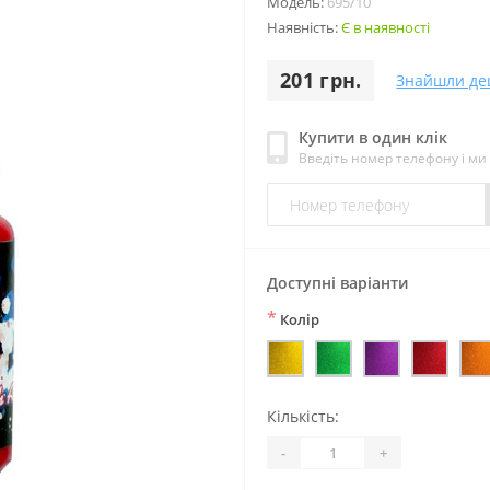
Модель:
695/10
Наявність:
Є в наявності
201 грн.
Знайшли д
Купити в один клік
Введіть номер телефону і м
Доступні варіанти
*
Колір
Кількість:
-
+