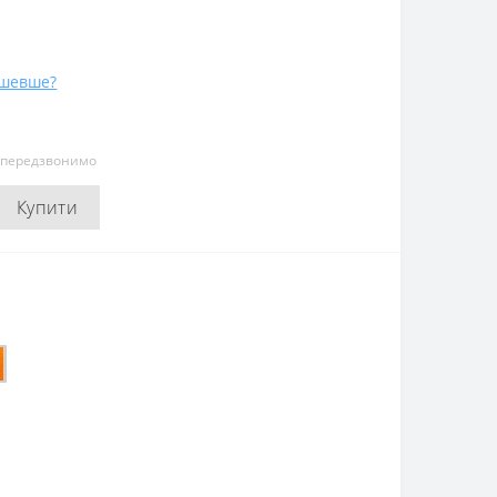
ешевше?
и передзвонимо
Купити