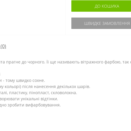
ДО КОШИКА
ШВИДКЕ ЗАМОВЛЕННЯ
(0)
нта прагне до чорного. Її ще називають вітражного фарбою, так
і
и - тому швидко сохне.
у кольорі) після нанесення декількох шарів.
лі, пластику, пінопласт, скловолокна.
ворювати унікальні відтінки.
дно зробити вифарбовування.