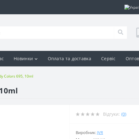
ас
Новинки
Оплата та доставка
Сервіс
Оптов
y Colors 695, 10ml
 10ml
Відгуки:
(0)
Виробник:
JVR