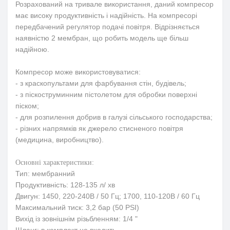
Розрахований на тривале використання, даний компресор
має високу продуктивність і надійність. На компресорі
передбачений регулятор подачі повітря. Відрізняється
наявністю 2 мембран, що робить модель ще більш
надійною.
Компресор може використовуватися:
- з краскопультами для фарбування стін, будівель;
- з піскоструминним пістолетом для обробки поверхні
піском;
- для розпилення добрив в галузі сільського господарства;
- різних напрямків як джерело стисненого повітря
(медицина, виробництво).
Основні характеристики:
Тип: мембранний
Продуктивність: 128-135 л/ хв
Двигун: 1450, 220-240В / 50 Гц; 1700, 110-120В / 60 Гц
Максимальний тиск: 3,2 бар (50 PSI)
Вихід із зовнішнім різьбленням: 1/4 "
Шланг: в комплект не входить