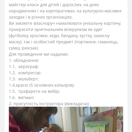
майстер-класи для дітей і дорослих, на днях
народженнях і на корпоративах, на культурно-масових
заходах і в різних організаціях.
Ви зможете власноруч намалювати унікальну картину,
прикрасити оригінальним візерунком як одяг
(футболку, кросівки, кеди, бандану, хустку, захисну
маску), так і особистий предмет (портмоне, гаманець,
сумку, рюкзак).
Для проведення ми надаємо:
1. обладнання:
1.1. аерограф;
1.2. компресор;
1.3. мольберт;
1.4.краскі (5 основних кольорів);
1.5. трафарети на вибір;
1.6. ватман;
2. присутність інструктора (викладача);