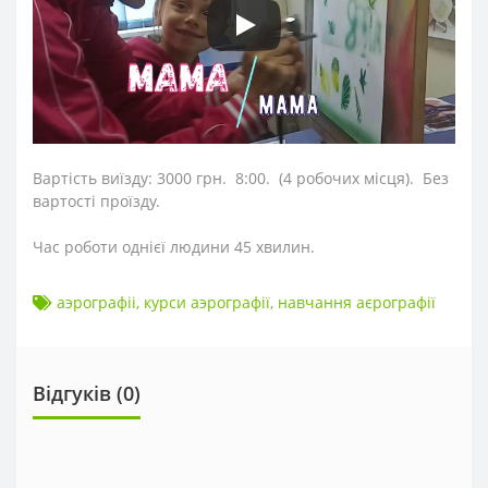
Вартість виїзду: 3000 грн. 8:00. (4 робочих місця). Без
вартості проїзду.
Час роботи однієї людини 45 хвилин.
аэрографіі
,
курси аэрографії
,
навчання аєрографії
Відгуків (0)