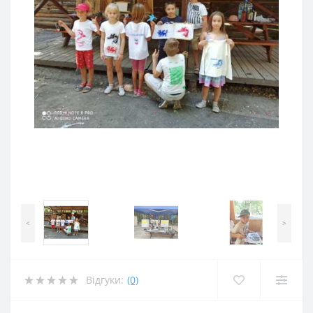
<
>
Відгуки:
(0)