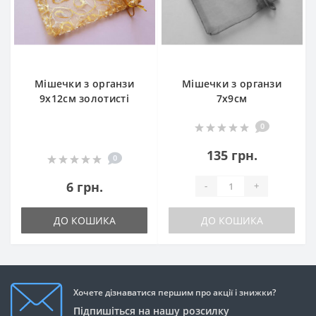
Мішечки з органзи
Мішечки з органзи
9х12см золотисті
7х9см
0
135 грн.
0
6 грн.
-
+
ДО КОШИКА
ДО КОШИКА
Хочете дізнаватися першим про акції і знижки?
Підпишіться на нашу розсилку