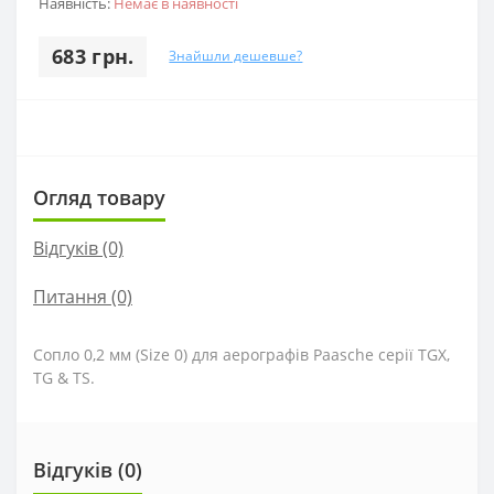
Наявність:
Немає в наявності
683 грн.
Знайшли дешевше?
Огляд товару
Відгуків (0)
Питання
(0)
Сопло
0,2
мм
(
Size
0
)
для
аерографів
Paasche
серії
TGX
,
TG
&
TS
.
Відгуків (0)