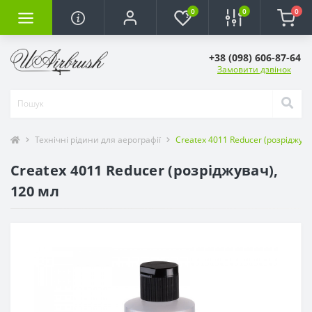
0
0
0
+38 (098) 606-87-64
Замовити дзвінок
Технічні рідини для аерографії
Createx 4011 Reducer (розріджува
Createx 4011 Reducer (розріджувач),
120 мл