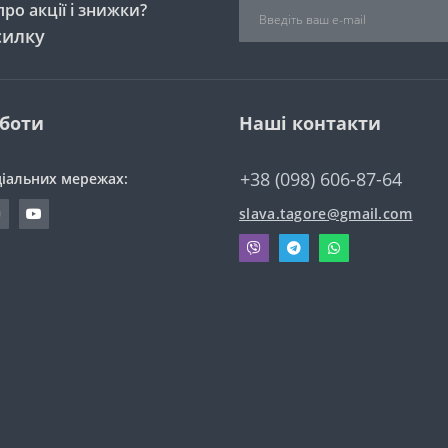
ро акції і знижки?
силку
оботи
Наші контакти
+38 (098) 606-87-64
ціальних мережах:
slava.tagore@gmail.com