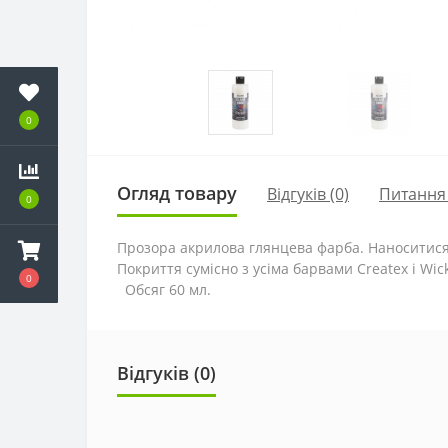
0
Огляд товару
Відгуків (0)
Питання
0
Прозора акрилова глянцева фарба. Наноситися 
Покриття сумісно з усіма барвами Createx і Wic
0
Обсяг 60 мл.
Відгуків (0)