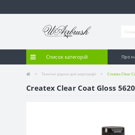
Список категорій
Про н
Технічні рідини для аерографії
Createx Clear C
Createx Clear Coat Gloss 562