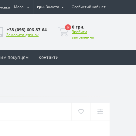
Мова
грн.
Валюта
Особистий кабінет
0 грн.
0
+38 (098) 606-87-64
Зробити
Замовити дзвінок
замовлення
им покупцям
Контакти