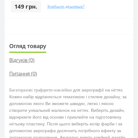
149 грн.
Знайшли дешевше?
Огляд товару
Відгуків (0)
Питання
(0)
для аерографії на нігтях.
Багаторазові трафарети-наклейки
Кожен набір відрізняється тематикою і стилем дизайну, за
допомогою якого Ви зможете швидко, легко і якісно
створити унікальний малюнок на нігтях. Виберіть дизайн,
відокремте його від основи і приклейте на підготовлену
нігтьову пластину. Після цього виберіть колір фарби і за
допомогою аерографа досягнить потрібного ефекту за
допомогою розпилення. Акуратно зніміть клейкий дизайн