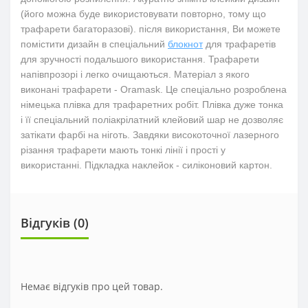
(його можна буде використовувати повторно, тому що
трафарети багаторазові). після використання, Ви можете
помістити дизайн в спеціальний
блокнот
для трафаретів
для зручності подальшого використання. Трафарети
напівпрозорі і легко очищаються. Матеріал з якого
виконані трафарети - Oramask. Це спеціально розроблена
німецька плівка для трафаретних робіт. Плівка дуже тонка
і її спеціальний поліакрілатний клейовий шар не дозволяє
затікати фарбі на ніготь. Завдяки високоточної лазерного
різання трафарети мають тонкі лінії і прості у
використанні. Підкладка наклейок - силіконовий картон.
Відгуків (0)
Немає відгуків про цей товар.