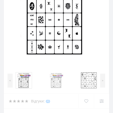
<
>
Відгуки:
(0)