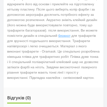
відокремте його від основи і приклейте на підготовлену
нігтьову пластину. Після цього виберіть колір фарби і за
допомогою аерографа досягнить потрібного ефекту за
допомогою розпилення. Акуратно зніміть клейкий дизайн
(його можна буде використовувати повторно, тому що
трафарети багаторазові). після використання, Ви можете
помістити дизайн в спеціальний
блокнот
для трафаретів
для зручності подальшого використання. Трафарети
напівпрозорі і легко очищаються. Матеріал з якого
виконані трафарети - Oramask. Це спеціально розроблена
німецька плівка для трафаретних робіт. Плівка дуже тонка
і її спеціальний поліакрілатний клейовий шар не дозволяє
затікати фарбі на ніготь. Завдяки високоточної лазерного
різання трафарети мають тонкі лінії і прості у
використанні. Підкладка наклейок - силіконовий картон.
Відгуків (0)