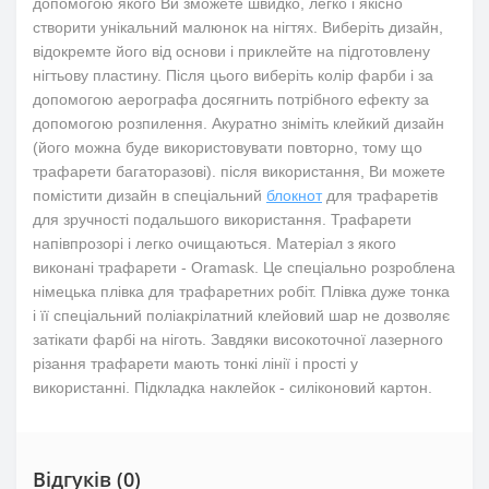
допомогою якого Ви зможете швидко, легко і якісно
створити унікальний малюнок на нігтях. Виберіть дизайн,
відокремте його від основи і приклейте на підготовлену
нігтьову пластину. Після цього виберіть колір фарби і за
допомогою аерографа досягнить потрібного ефекту за
допомогою розпилення. Акуратно зніміть клейкий дизайн
(його можна буде використовувати повторно, тому що
трафарети багаторазові). після використання, Ви можете
помістити дизайн в спеціальний
блокнот
для трафаретів
для зручності подальшого використання. Трафарети
напівпрозорі і легко очищаються. Матеріал з якого
виконані трафарети - Oramask. Це спеціально розроблена
німецька плівка для трафаретних робіт. Плівка дуже тонка
і її спеціальний поліакрілатний клейовий шар не дозволяє
затікати фарбі на ніготь. Завдяки високоточної лазерного
різання трафарети мають тонкі лінії і прості у
використанні. Підкладка наклейок - силіконовий картон.
Відгуків (0)