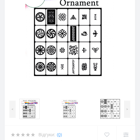
<
>
Відгуки:
(0)