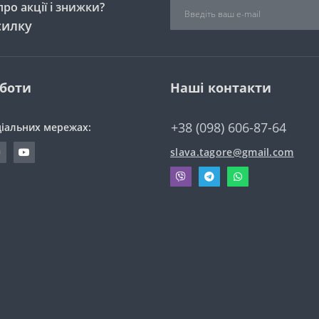
ро акції і знижки?
силку
оботи
Наші контакти
+38 (098) 606-87-64
ціальних мережах:
slava.tagore@gmail.com