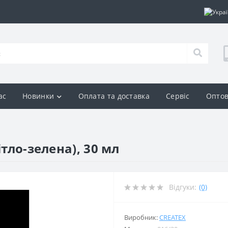
ас
Новинки
Оплата та доставка
Сервіс
Оптов
ітло-зелена), 30 мл
Відгуки:
(0)
Виробник:
CREATEX