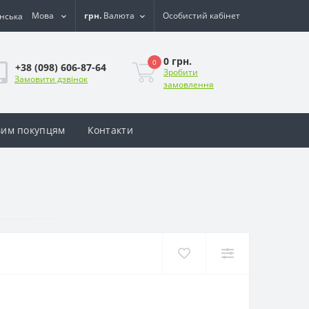
Мова
грн.
Валюта
Особистий кабінет
0 грн.
0
+38 (098) 606-87-64
Зробити
Замовити дзвінок
замовлення
им покупцям
Контакти