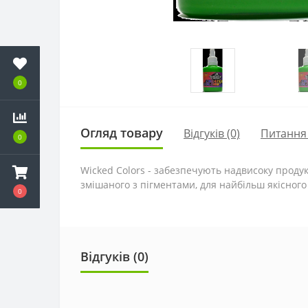
0
Огляд товару
Відгуків (0)
Питання
0
Wicked Colors - забезпечують надвисоку продукт
змішаного з пігментами, для найбільш якісног
0
Відгуків (0)