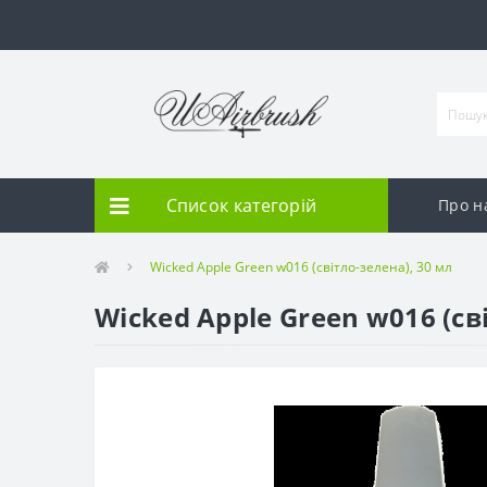
Список категорій
Про н
Wicked Apple Green w016 (світло-зелена), 30 мл
Wicked Apple Green w016 (св