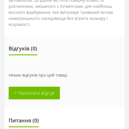
автомобілів. Ці фарби містять помірну кількість
розчинника, змішаного з пігментами, для найбільш
якісного фарбування, яке витримує тривалий вплив
навколишнього середовища без втрати кольору і
яскравості.
Відгуків (0)
Немає відгуків про цей товар.
+ Написати відгук
Питання
(0)