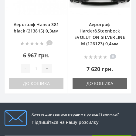
Аерограф Hansa 381
Аерограф
black (213815) 0,3мм
Harder&Steenbeck
EVOLUTION SILVERLINE
0
M (126123) 0,4мм
6 967 грн.
0
7 620 грн.
-
+
ДО КОШИКА
ДО КОШИКА
Хочете дізнаватися першим про акції і знижки?
Підпишіться на нашу розсилку