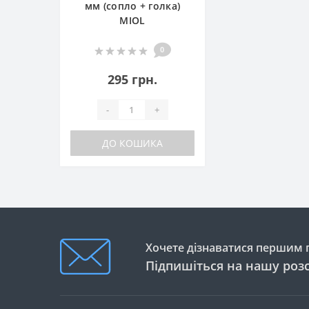
мм (сопло + голка)
MIOL
0
295 грн.
-
+
ДО КОШИКА
Хочете дізнаватися першим п
Підпишіться на нашу роз