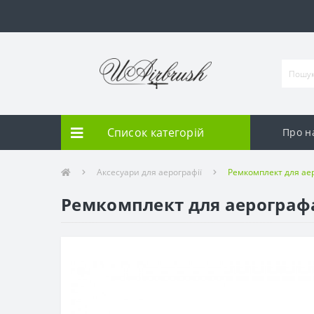
Список категорій
Про н
Аксесуари для аерографії
Ремкомплект для аер
Ремкомплект для аерографа 