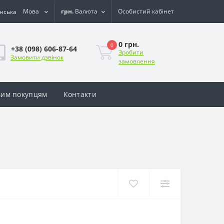
Мова
грн.
Валюта
Особистий кабінет
0 грн.
0
+38 (098) 606-87-64
Зробити
Замовити дзвінок
замовлення
им покупцям
Контакти