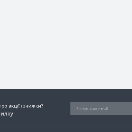
ро акції і знижки?
силку